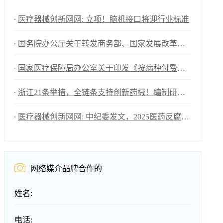
医疗器械创新网网: 立项！脑机接口将迎行业标准
国务院办公厅关于转发商务部、国家发展改革委《2025年稳外资行动方案》的通知
国家医疗保障局办公室关于印发《按病种付费医疗保障经办管理规程（2025版）》的通知
浙江21条举措，全链条支持创新药械！编制研发、应用清单，清单发布1个月内，医院“应配尽配”
医疗器械创新网网: 中纪委发文，2025医药反腐升级
网络媒介品脾合作的
姓名:
电话: